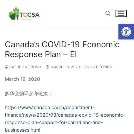
Open
Canada’s COVID-19 Economic
Response Plan – EI
CATHERINE BUSH
MARCH 19, 2020
HOT TOPICS
March 19, 2020
多华会编译参考链接：
https://www.canada.ca/en/department-
finance/news/2020/03/canadas-covid-19-economic-
response-plan-support-for-canadians-and-
businesses.html