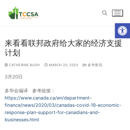
Open
来看看联邦政府给大家的经济支援
计划
CATHERINE BUSH
MARCH 20, 2020
多华资讯
3月20日
多华会编译 参考链接：
https://www.canada.ca/en/department-
finance/news/2020/03/canadas-covid-19-economic-
response-plan-support-for-canadians-and-
businesses.html