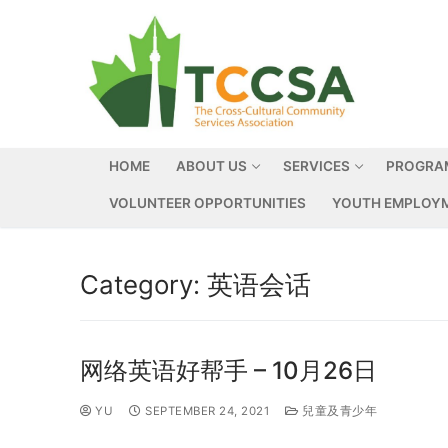
HOME
ABOUT US
SERVICES
PROGRA
VOLUNTEER OPPORTUNITIES
YOUTH EMPLOYM
Category:
英语会话
网络英语好帮手 – 10月26日
YU
SEPTEMBER 24, 2021
兒童及青少年